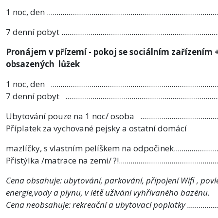
1 noc, den ................................................................................
7 denní pobyt ...........................................................................
Pronájem v přízemí - pokoj se sociálním zařízením +
obsazených lůžek
1 noc, den ...............................................................................
7 denní pobyt .........................................................................
Ubytování pouze na 1 noc/ osoba ........................................
Příplatek za vychované pejsky a ostatní domácí
mazlíčky, s vlastním pelíškem na odpočinek.........................
Přistýlka /matrace na zemi/ ?!.....................................................
Cena obsahuje: ubytování, parkování, připojení Wifi , povle
energie,vody a plynu, v létě užívání vyhřívaného bazénu.
Cena neobsahuje: rekreační a ubytovací poplatky .................